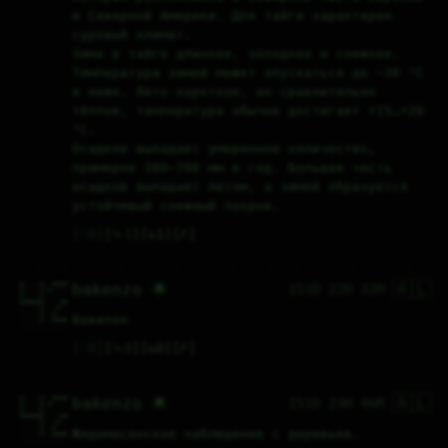
и Северной Америки. Для тайги характерен 
суровый климат.
Зима в тайге длинная, холодная и снежная. 
Температура зимой может опускаться до −30 °C 
и ниже. Лето короткое, но сравнительно 
тёплое, температура обычно достигает +15…+20 
°C.
Осадков выпадает умеренное количество, 
примерно 300–700 мм в год. Большая часть 
осадков выпадает летом, а зимой образуется 
устойчивый снежный покров.
♡
0
⤷
1
↻
1
↱
🇦🇱
#....#..####

bakenzo 🌟
151D 22H 32M
#....#.#....

#....#......

######....##

.....#...#..

.....#..#...

Вавилон
.....#..####

............
♡
0
⤷
0
↻
0
↱
🇦🇱
#....#..####

bakenzo 🌟
151D 23H 46M
#....#.#....

#....#......

######....##

.....#...#..

.....#..#...

Жидомасонское наблюдение с деревьев.
.....#..####

............