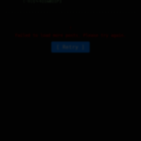
♡
0
⤷
4
↻
0
↱
Failed to load more posts. Please try again.
Retry