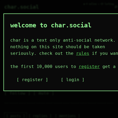
● 0 online ○ 69 lurking
⌕
char.social
welcome to char.social
bakenzo 🌟
#....#..####

#....#.#....

#....#......

char is a text only anti-social network.
######....##

.....#...#..

nothing on this site should be taken
.....#..#...

.....#..####

seriously. check out the
rules
if you wan
............
3
1
6
1
1
the first 10,000 users to
register
get a 
followers
following
posts
like
muting
6
1
1
register
login
muted
⚝ tags
✕ tags
follow
mute
posts
replies
mentions