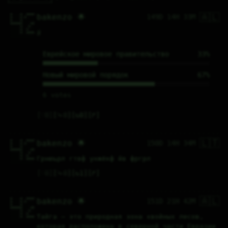
🇦🇱
#....#..####

bakenzo 🌟
149D 14H 33M
#....#.#....

#....#......

######....##

.....#...#..

.....#..#...

፱
.....#..####

............
Еврейское мировое правительство
33%
Новый мировой порядок
67%
6 votes
♡
0
⤷
0
↻
0
↱
🇱🇹
#....#..####

bakenzo 🌟
150D 14H 34M
#....#.#....

#....#......

######....##

.....#...#..

.....#..#...

Грнюърл гтвф унжёкф йв фргрл
.....#..####

............
♡
0
⤷
0
↻
1
↱
🇦🇱
#....#..####

bakenzo 🌟
151D 21H 42M
#....#.#....

#....#......

######....##

.....#...#..

.....#..#...

Тайга — это природная зона хвойных лесов, 
.....#..####

............
которая расположена в северной части Евразии 