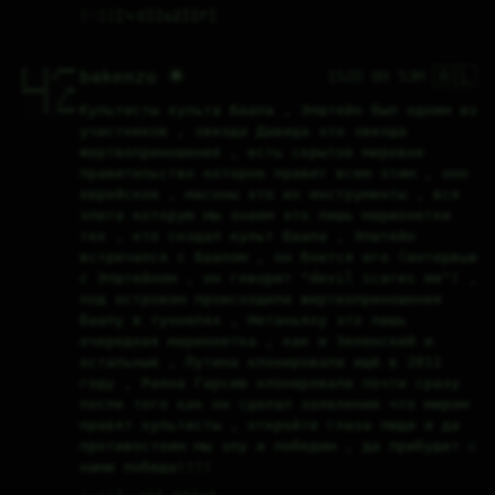
♡
1
⤷
0
↻
2
↱
🇦🇱
#....#..####

bakenzo 🌟
152D 8H 53M
#....#.#....

#....#......

######....##

.....#...#..

.....#..#...

Культисты культа Баала , Эпштейн был одним из 
.....#..####

............
участников , звезда Давида это звезда 
жертвоприношения , есть скрытое мировое 
правительство которое правит всем этим , оно 
еврейское , масоны это их инструменты , вся 
элита которую мы знаем это лишь марионетки 
тех , кто создал культ Баала , Эпштейн 
встречался с Баалом , он боится его (интервью 
с Эпштейном , он говорит "devil scares me") , 
под островом происходили жертвоприношения 
Баалу в туннелях , Нетаньяху это лишь 
очередная марионетка , как и Зеленский и 
остальные , Путина клонировали ещё в 2011 
году , Раяна Гарсию клонировали почти сразу 
после того как он сделал заявление что миром 
правят культисты , откройте глаза люди и да 
противостоим мы злу и победим , да прибудет с 
нами победа!!!!